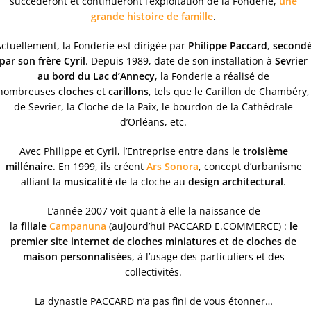
succéderont et continueront l’exploitation de la Fonderie,
une
grande histoire de famille
.
ctuellement, la Fonderie est dirigée par
Philippe Paccard
,
second
par son frère Cyril
. Depuis 1989, date de son installation à
Sevrier
au bord du Lac d’Annecy
, la Fonderie a réalisé de
nombreuses
cloches
et
carillons
, tels que le Carillon de Chambéry,
de Sevrier, la Cloche de la Paix, le bourdon de la Cathédrale
d’Orléans, etc.
Avec Philippe et Cyril, l’Entreprise entre dans le
troisième
millénaire
. En 1999, ils créent
Ars Sonora
, concept d’urbanisme
alliant la
musicalité
de la cloche au
design architectural
.
L’année 2007 voit quant à elle la naissance de
la
filiale
Campanuna
(aujourd’hui PACCARD E.COMMERCE) :
le
premier site internet de cloches miniatures et de cloches de
maison personnalisées
, à l’usage des particuliers et des
collectivités.
La dynastie PACCARD n’a pas fini de vous étonner…